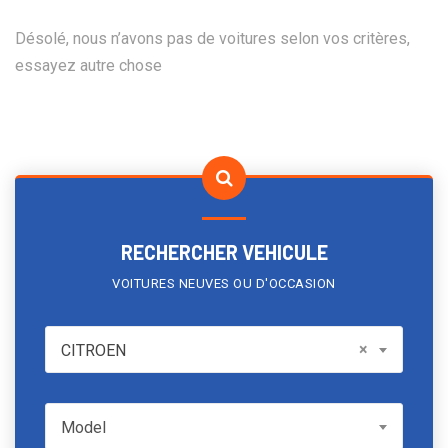
Désolé, nous n’avons pas de voitures selon vos critères,
essayez autre chose
RECHERCHER VEHICULE
VOITURES NEUVES OU D'OCCASION
CITROEN
×
CITROEN
Model
Model