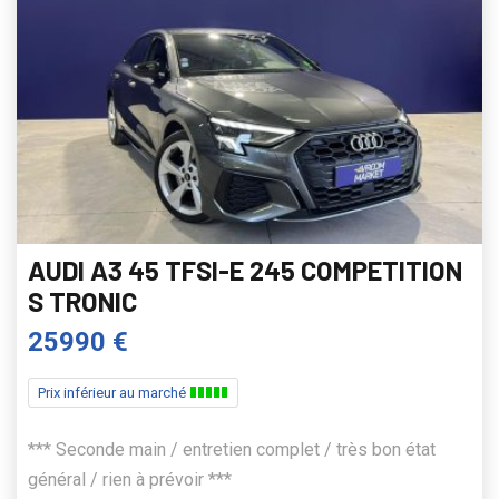
AUDI A3 45 TFSI-E 245 COMPETITION
S TRONIC
25990 €
Prix inférieur au marché
*** Seconde main / entretien complet / très bon état
général / rien à prévoir ***