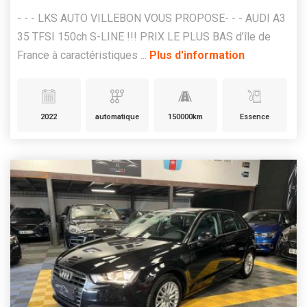
- - - LKS AUTO VILLEBON VOUS PROPOSE- - - AUDI A3
35 TFSI 150ch S-LINE !!! PRIX LE PLUS BAS d’île de
France à caractéristiques ...
Plus d'information
2022
automatique
150000km
Essence