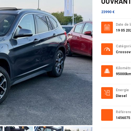
OUVRAN
23990 €
Date de l
19 05 20
Catégori
Crossov
Kilométr
95000k
Energie
Diesel
Référen
1456075