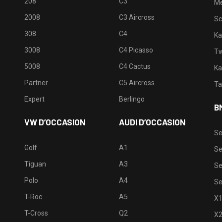
208
C3
M
2008
C3 Aircross
Sc
308
C4
Ka
3008
C4 Picasso
Tw
5008
C4 Cactus
Ka
Partner
C5 Aircross
Ta
Expert
Berlingo
B
VW D’OCCASION
AUDI D’OCCASION
Se
Golf
A1
Se
Tiguan
A3
Se
Polo
A4
Se
T-Roc
A5
X
T-Cross
Q2
X