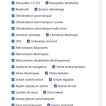
Banquette 1/3 2/3
Banquette rabattable
Bluetooth
Bouton démarrage
Climatisation automatique
Climatisation automatique 2 zones
Climatisation automatique multi zone
Direction assistée
Fermeture électrique
GPS
Ordinateur de bord
Rétroviseurs dégivrants
Rétroviseurs électriques
Rétroviseurs rabattables électriquement
Système de navigation
Vitres arrière teintées
Vitres électriques
Vitres teintées
Volant multifonction
Volant réglable
Apple carplay en option
Barres de toit
Caméra de recul
Drive select
Essuie-glaces automatiques
Feux automatiques
Hayon motorisé