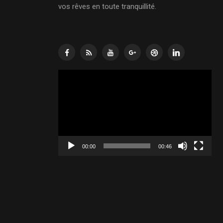
vos rêves en toute tranquillité.
Lecteur
vidéo
00:00
00:46