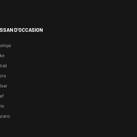
3
4
ISSAN D’OCCASION
shqai
ke
rail
cra
lsar
af
te
rano