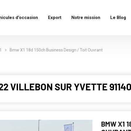
hicules d’occasion
Export
Notre mission
Le Blog
1
Bmw X1 18d 150ch Business Design / Toit Ouvrant
022 VILLEBON SUR YVETTE 91140
BMW X1 1