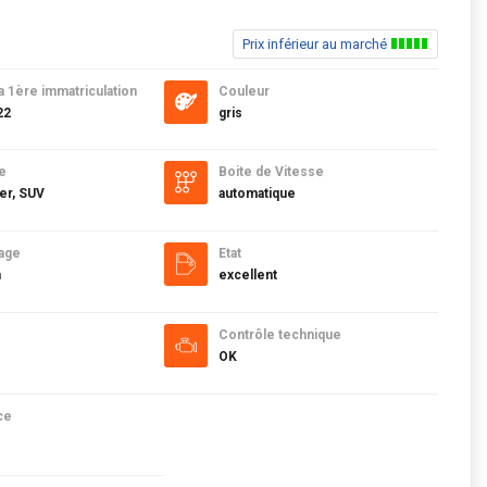
T
Prix inférieur au marché
a 1ère immatriculation
Couleur
22
gris
e
Boite de Vitesse
er, SUV
automatique
age
Etat
m
excellent
Contrôle technique
OK
ce