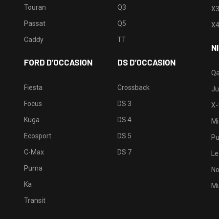
Touran
Q3
X
Passat
Q5
X
Caddy
TT
N
FORD D’OCCASION
DS D’OCCASION
Qa
Fiesta
Crossback
Ju
Focus
DS 3
X-t
Kuga
DS 4
Mi
Ecosport
DS 5
Pu
C-Max
DS 7
Le
Puma
No
Ka
Mu
Transit