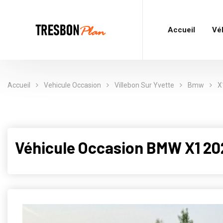
Accueil
Vé
Accueil
Vehicule Occasion
Villebon Sur Yvette
Bmw
X
Véhicule Occasion BMW X1 2