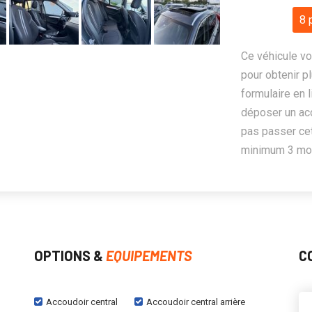
8 
Ce véhicule vo
pour obtenir pl
formulaire en 
déposer un ac
pas passer cet
minimum 3 mois
OPTIONS &
EQUIPEMENTS
C
Accoudoir central
Accoudoir central arrière