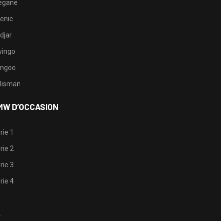
egane
enic
djar
ingo
ngoo
lisman
MW D’OCCASION
rie 1
rie 2
rie 3
rie 4
1
2