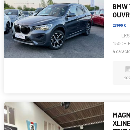
BMW X
OUV
23990 €
- - - L
150CH B
à caracté
20
MAGN
XLINE