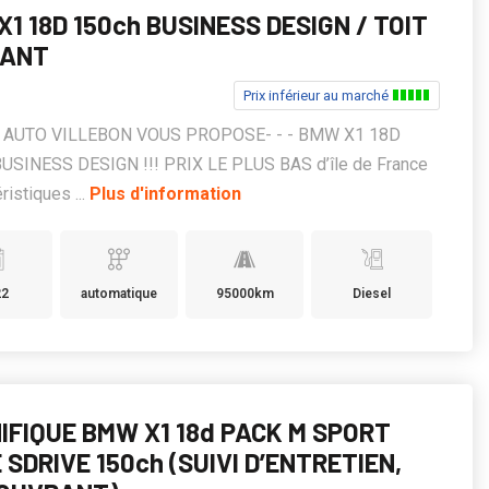
1 18D 150ch BUSINESS DESIGN / TOIT
RANT
Prix inférieur au marché
KS AUTO VILLEBON VOUS PROPOSE- - - BMW X1 18D
USINESS DESIGN !!! PRIX LE PLUS BAS d’île de France
ristiques ...
Plus d'information
22
automatique
95000km
Diesel
IFIQUE BMW X1 18d PACK M SPORT
 SDRIVE 150ch (SUIVI D’ENTRETIEN,