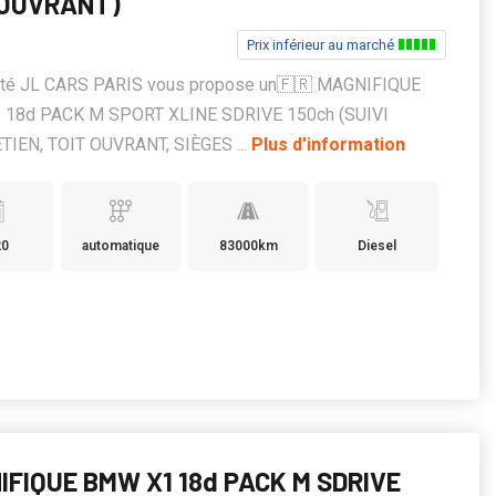
 OUVRANT)
Prix inférieur au marché
été JL CARS PARIS vous propose un🇫🇷 MAGNIFIQUE
18d PACK M SPORT XLINE SDRIVE 150ch (SUIVI
TIEN, TOIT OUVRANT, SIÈGES ...
Plus d'information
20
automatique
83000km
Diesel
IFIQUE BMW X1 18d PACK M SDRIVE