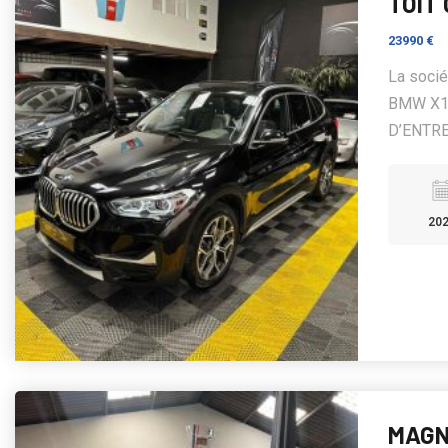
TOIT
23990 €
La soci
BMW X1 
D’ENTRE
20
MAGN