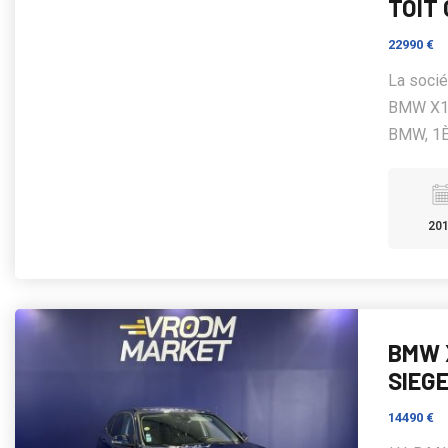
TOIT
22990 €
La soci
BMW X1 
BMW, 1È
20
BMW 
SIEG
14490 €