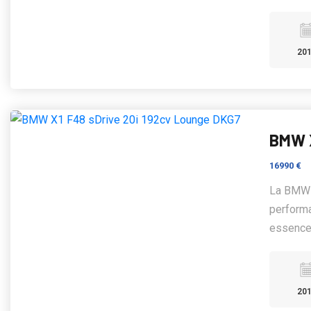
20
BMW X
16990 €
La BMW S
perform
essence 
20