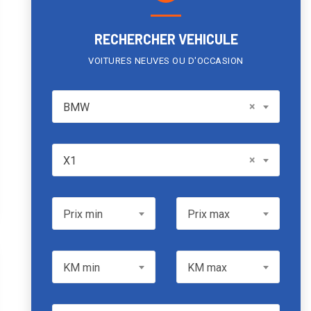
RECHERCHER VEHICULE
VOITURES NEUVES OU D'OCCASION
BMW
×
BMW
Model
×
X1
Prix min
Prix max
Prix min
Prix max
KM min
KM max
KM min
KM max