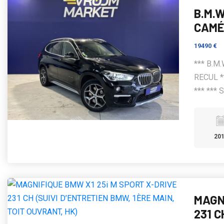
B.M.W
CAMÉ
19490 €
*** B.M
RECUL *
*** ***
20
MAGN
231 C