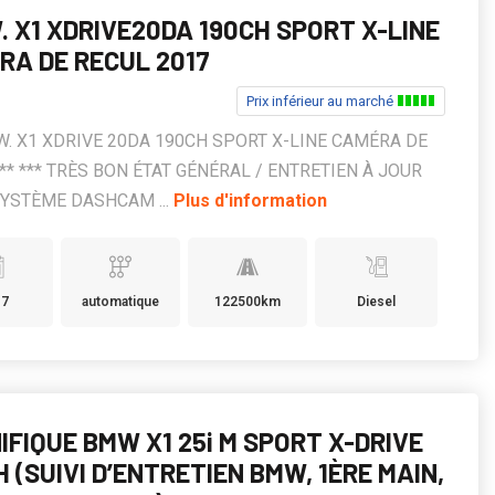
. X1 XDRIVE20DA 190CH SPORT X-LINE
RA DE RECUL 2017
Prix inférieur au marché
.W. X1 XDRIVE 20DA 190CH SPORT X-LINE CAMÉRA DE
** *** TRÈS BON ÉTAT GÉNÉRAL / ENTRETIEN À JOUR
 SYSTÈME DASHCAM ...
Plus d'information
17
automatique
122500km
Diesel
IFIQUE BMW X1 25i M SPORT X-DRIVE
H (SUIVI D’ENTRETIEN BMW, 1ÈRE MAIN,