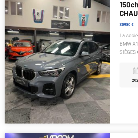
150c
CHAU
30980 €
La soci
BMW X1
SIÈGES 
20