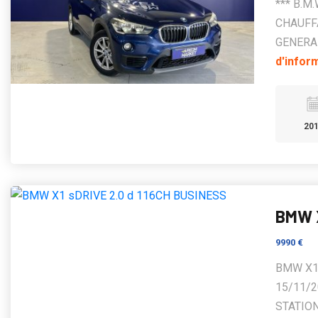
*** B.M
CHAUFFA
GENERAL
d'infor
20
BMW X
9990 €
BMW X1 
15/11/2
STATION