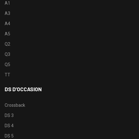
A1
A3
A4
A5
Q2
Q3
Q5
TT
DS D’OCCASION
Crossback
DS 3
DS 4
DS 5