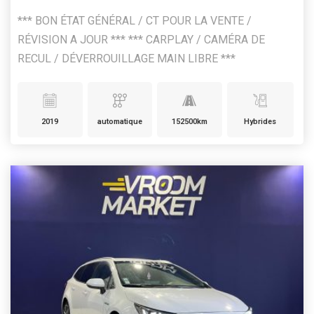
*** BON ÉTAT GÉNÉRAL / CT POUR LA VENTE /
RÉVISION A JOUR *** *** CARPLAY / CAMÉRA DE
RECUL / DÉVERROUILLAGE MAIN LIBRE ***
2019
automatique
152500km
Hybrides