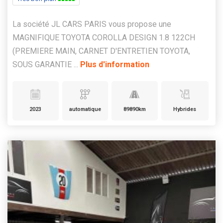
La société JL CARS PARIS vous propose une
MAGNIFIQUE TOYOTA COROLLA DESIGN 1.8 122CH
(PREMIERE MAIN, CARNET D'ENTRETIEN TOYOTA,
SOUS GARANTIE ...
Plus d'information
2023
automatique
89890km
Hybrides