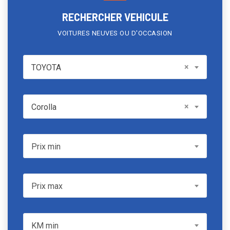
RECHERCHER VEHICULE
VOITURES NEUVES OU D'OCCASION
TOYOTA
×
TOYOTA
Model
×
Corolla
Prix min
Prix min
Prix max
Prix max
KM min
KM min