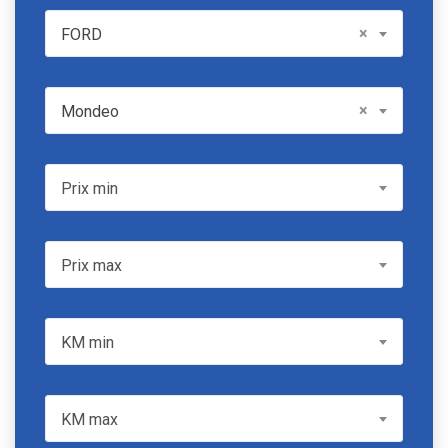
FORD
×
FORD
Model
×
Mondeo
Prix min
Prix min
Prix max
Prix max
KM min
KM min
KM max
KM max