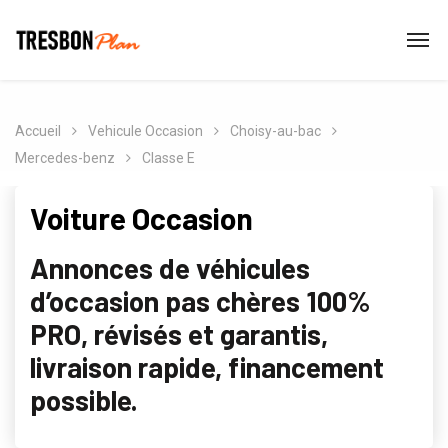
Accueil
Vehicule Occasion
Choisy-au-bac
Mercedes-benz
Classe E
Voiture Occasion
Annonces de véhicules
d’occasion pas chères 100%
PRO, révisés et garantis,
livraison rapide, financement
possible.