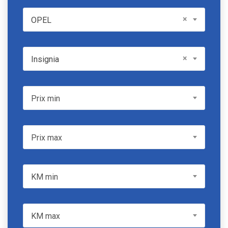
OPEL
×
OPEL
Model
×
Insignia
Prix min
Prix min
Prix max
Prix max
KM min
KM min
KM max
KM max