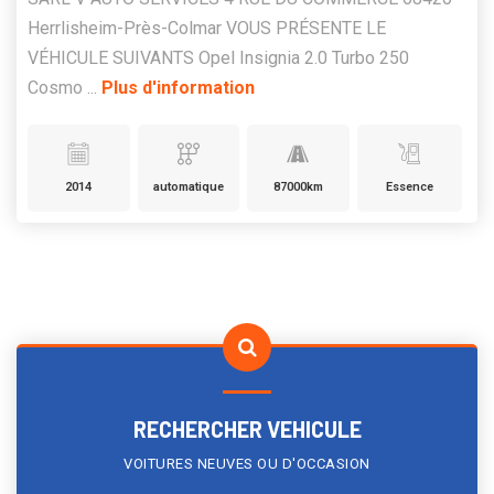
Herrlisheim-Près-Colmar VOUS PRÉSENTE LE
VÉHICULE SUIVANTS Opel Insignia 2.0 Turbo 250
Cosmo ...
Plus d'information
2014
automatique
87000km
Essence
RECHERCHER VEHICULE
VOITURES NEUVES OU D'OCCASION