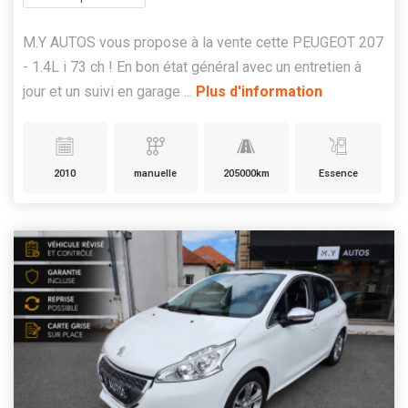
M.Y AUTOS vous propose à la vente cette PEUGEOT 207
- 1.4L i 73 ch ! En bon état général avec un entretien à
jour et un suivi en garage ...
Plus d'information
2010
manuelle
205000km
Essence