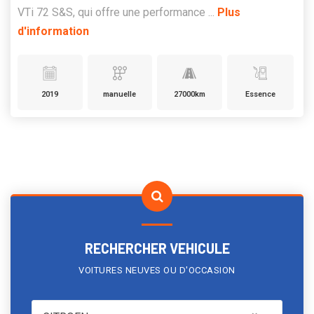
VTi 72 S&S, qui offre une performance ...
Plus
d'information
2019
manuelle
27000km
Essence
RECHERCHER VEHICULE
VOITURES NEUVES OU D'OCCASION
CITROEN