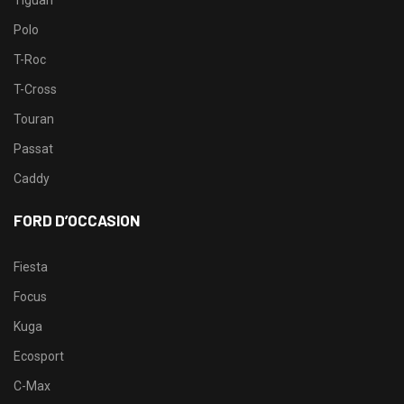
Tiguan
Polo
T-Roc
T-Cross
Touran
Passat
Caddy
FORD D’OCCASION
Fiesta
Focus
Kuga
Ecosport
C-Max