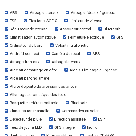
ABS
Airbags latéraux
Airbags rideaux / genoux
ESP
Fixations ISOFIX
Limiteur de vitesse
Régulateur de vitesse
Accoudoir central
Bluetooth
Climatisation automatique
Fermeture électrique
GPS
Ordinateur de bord
Volant multifonction
Android connect
Caméra de recul
ABS
Airbags frontaux
Airbags latéraux
Aide au démarrage en côte
Aide au freinage d’urgence
Aide au parking arrière
Alerte de perte de pression des pneus
Allumage automatique des feux
Banquette arrière rabattable
Bluetooth
Climatisation manuelle
Commandes au volant
Détecteur de pluie
Direction assistée
ESP
Feux de jour à LED
GPS intégré
Isofix
Jantes alliage
Kit mains libres
Lecteur CD/MP3