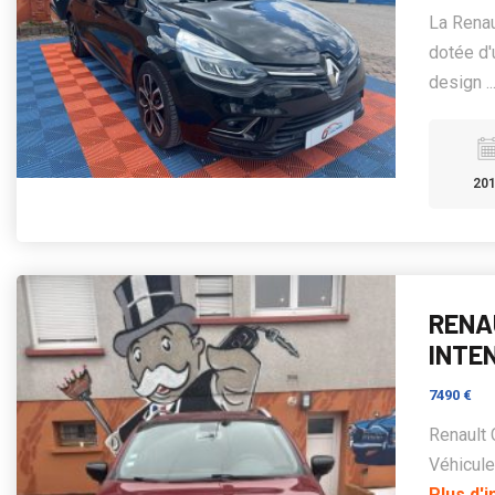
La Renau
dotée d'
design ..
20
RENAU
INTE
7490 €
Renault 
Véhicule 
Plus d'