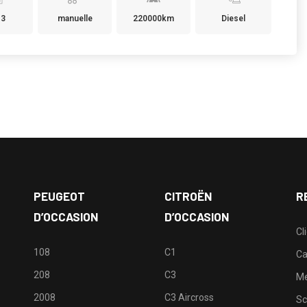
13
manuelle
220000km
Diesel
PEUGEOT
CITROËN
R
D’OCCASION
D’OCCASION
Cl
108
C1
Ca
208
C3
M
2008
C3 Aircross
Sc