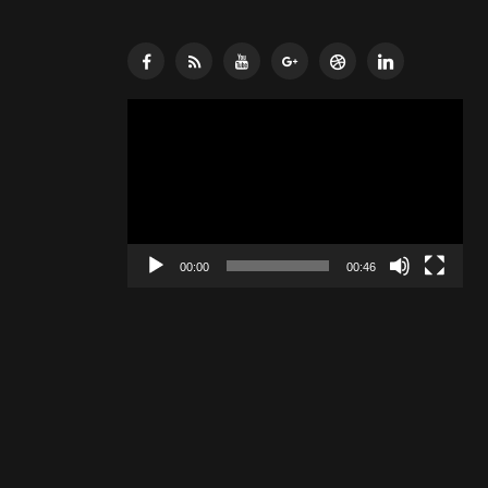
Lecteur
vidéo
00:00
00:46