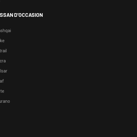
4
ISSAN D’OCCASION
shqai
ke
rail
cra
lsar
af
te
rano