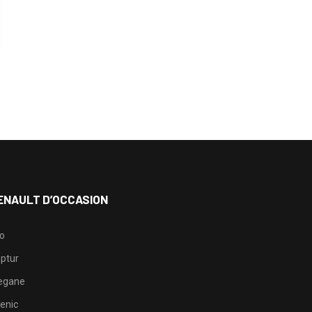
ENAULT D’OCCASION
io
ptur
egane
enic