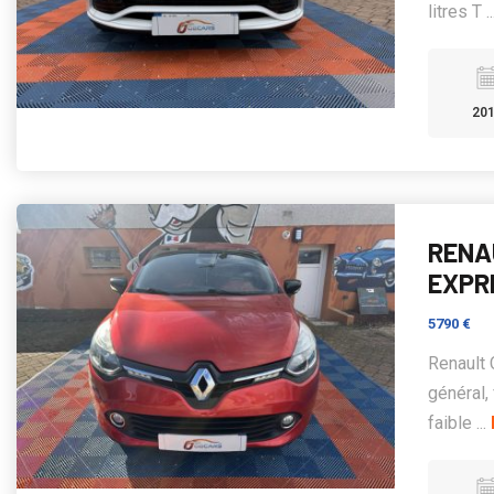
litres T .
20
RENAU
EXPR
5790 €
Renault 
général,
faible ...