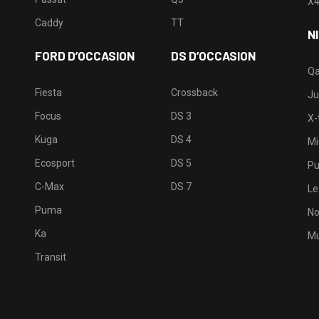
X
Caddy
TT
N
FORD D’OCCASION
DS D’OCCASION
Qa
Fiesta
Crossback
Ju
Focus
DS 3
X-t
Kuga
DS 4
Mi
Ecosport
DS 5
Pu
C-Max
DS 7
Le
Puma
No
Ka
Mu
Transit