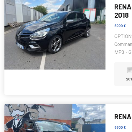
RENAU
2018
8990 €
OPTIONS
Commande
MP3 - GP
20
RENAU
9900 €