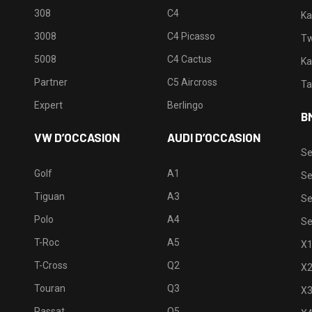
308
C4
Ka
3008
C4 Picasso
Tw
5008
C4 Cactus
Ka
Partner
C5 Aircross
Ta
Expert
Berlingo
B
VW D’OCCASION
AUDI D’OCCASION
Se
Golf
A1
Se
Tiguan
A3
Se
Polo
A4
Se
T-Roc
A5
X
T-Cross
Q2
X
Touran
Q3
X
Passat
Q5