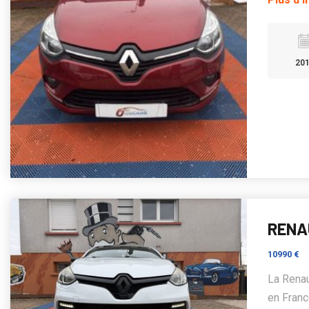
20
RENAU
10990 €
La Renau
en Franc