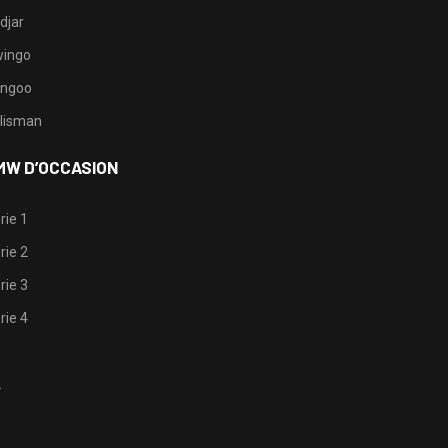
djar
ingo
ngoo
lisman
MW D’OCCASION
rie 1
rie 2
rie 3
rie 4
1
2
3