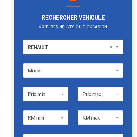
RECHERCHER VEHICULE
VOITURES NEUVES OU D'OCCASION
RENAULT
×
RENAULT
Model
Model
Prix min
Prix max
Prix min
Prix max
KM min
KM max
KM min
KM max