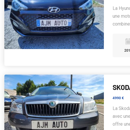
La Hyund
une moto
combine 
20
SKODA
4990 €
La Skoda
avec une
offre un