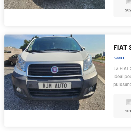
20
FIAT 
6990 €
La FIAT 
idéal po
puissanc
20