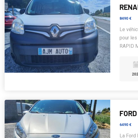
RENA
8490 €
Le véhic
pour les
RAPID M
20
FORD
6490 €
La Ford 