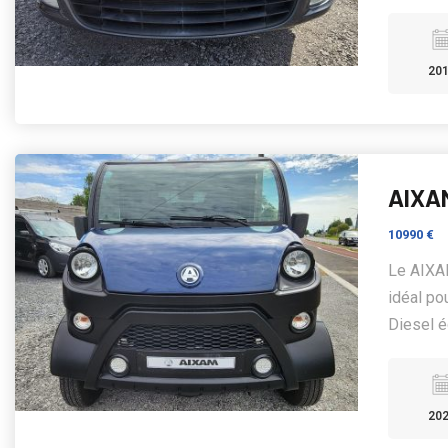
20
AIXA
10990 €
Le AIXA
idéal po
Diesel é
20