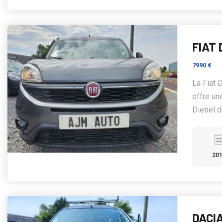
FIAT 
7990 €
La Fiat 
offre un
Diesel de
20
DACI