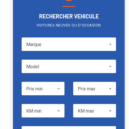
RECHERCHER VEHICULE
VOITURES NEUVES OU D'OCCASION
Marque
Marque
Model
Model
Prix min
Prix max
Prix min
Prix max
KM min
KM max
KM min
KM max