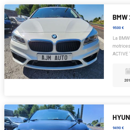
BMW 
9500 €
La BMW 
motrices
ACTIVE T
20
HYUND
9490 €