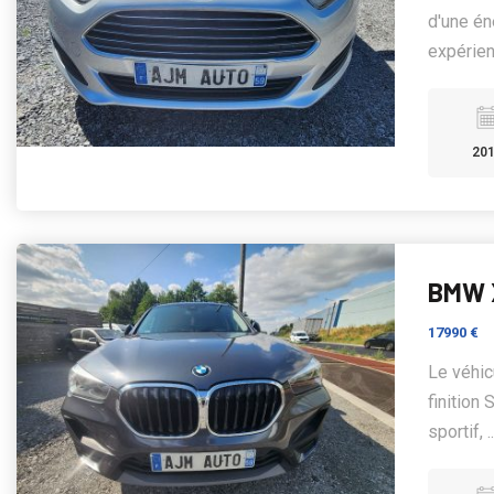
d'une én
expérien
20
BMW X
17990 €
Le véhic
finition
sportif, .